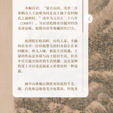
本幅自识：“夏日山居。戊申二月
黄鹤山人王叔明为同玄高士画于青村陶
氏之嘉树轩。”戊申为元至正二十八年
（1368年）。另有清乾隆帝诗题并钤印
及清安岐、乾隆内府等鉴藏印共17方。
此图绘长松高岭，山坞人家。半敞
的房舍中一位怀抱婴儿的妇女似正在来
回踱步，哄儿入睡，极富生活情趣。王
蒙的作品虽多描写高士隐居生活，但其
中往往蕴含俗世的生活情趣，这在某种
程度上可以说是画家入世情结的一种流
露。
画中山体施以细密而短促的牛毛
皴，凸处和边缘处笔少而墨淡，凹处及
深暗处则笔多而墨浓，借以表现出山峦
的层次和体积感。松树以淡墨勾形，偶
尔施以重墨，树身以干笔圈皴，松针先
以淡墨写出，复施以浓重的焦墨，使之