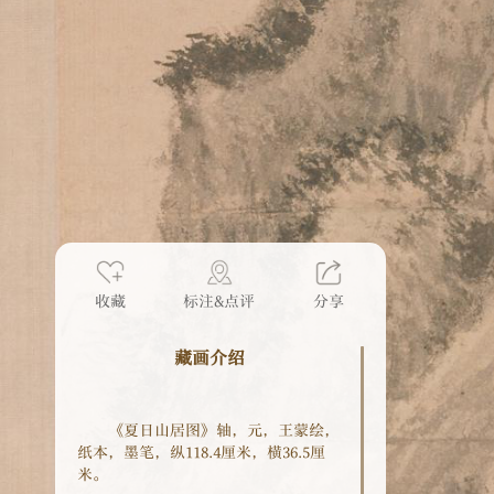
收藏
标注&点评
分享
藏画介绍
《夏日山居图》轴，元，王蒙绘，
纸本，墨笔，纵118.4厘米，横36.5厘
米。