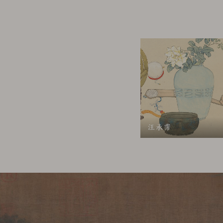
故宫博物院名画记网站
有。网站内容可以访问进行
内容，包括但不限于为了再
或多次）。不得创建或发布
而侵害我院相关著作权甚至
联系。
二、网站内容的使用和
汪承霈
任何单位或个人在以转
者，并标明图片、文章的出处为“故
的书面许可，不得修改所使
三、侵权通知