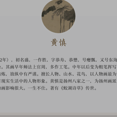
黄慎
72年），初名盛，一作胜，字恭寿、恭懋，号瘿瓢，又号东
给。其画早年师法上官周，多作工笔。中年以后变为粗笔挥写
精炼，放纵中有严谨。擅长人物、山水、花鸟，以人物画最为
有现实生活中的人物形象。黄慎是扬州八家之一，为扬州画派
物画影响很大。一生不仕。著有《蛟湖诗草》传世。