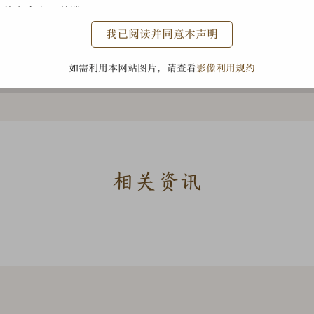
息的安全和不外泄。
我已阅读并同意本声明
信。但是，您发送给我们的任何信息、材料、商业情报、想法、
黄慎芦鸭图轴
回复每一封等待回答的电子邮件。您的来信和电子邮件地址会有
如需利用本网站图片，请查看
影像利用规约
会有选择地从中存档部分信息。
相关资讯
由故宫博物院运营。
《
本，
严格遵守《中华人民共和国著作权法》、《信息网络传播权保护
米
满
宫博物院积极采用先进的技术保护措施。访问、浏览或使用故宫
先
的约束，并遵守所有适用的法律和法规。如果您不同意下列任何
雨
增
瓢。