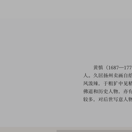
黄慎（1687—17
人。久居扬州卖画自
风泼辣，于粗犷中见
佛道和历史人物，亦
较多，对后世写意人