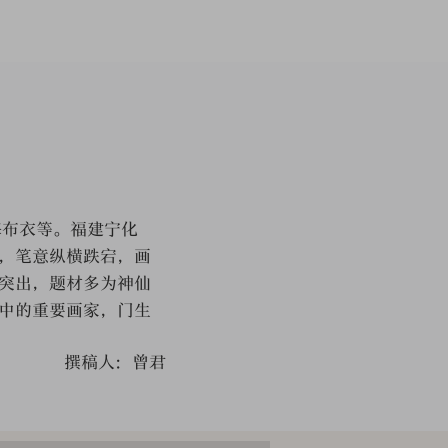
海布衣等。福建宁化
，笔意纵横跌宕，画
突出，题材多为神仙
中的重要画家，门生
撰稿人：曾君