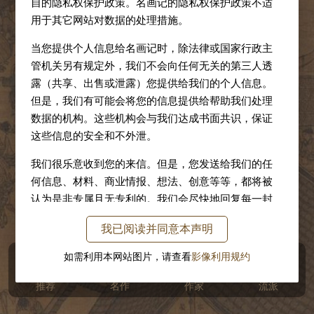
自的隐私权保护政策。名画记的隐私权保护政策不适
用于其它网站对数据的处理措施。
当您提供个人信息给名画记时，除法律或国家行政主
管机关另有规定外，我们不会向任何无关的第三人透
露（共享、出售或泄露）您提供给我们的个人信息。
但是，我们有可能会将您的信息提供给帮助我们处理
数据的机构。这些机构会与我们达成书面共识，保证
这些信息的安全和不外泄。
我们很乐意收到您的来信。但是，您发送给我们的任
何信息、材料、商业情报、想法、创意等等，都将被
认为是非专属且无专利的。我们会尽快地回复每一封
等待回答的电子邮件。您的来信和电子邮件地址会有
宋 张择端清明上河图卷
我已阅读并同意本声明
可能被转发到我院的相关部门。故宫博物院的各个专
责部门会有选择地从中存档部分信息。
如需利用本网站图片，请查看
影像利用规约
推荐
名作
作家
流派
版权声明