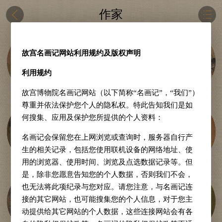
作家
故宫名画记网站利用规约及版权声明
顾恺之
展子虔
韩滉
利用规约
故宫博物院名画记网站（以下简称“名画记”，“我们”）
尊重并依法保护您个人的隐私权。特此告知我们是如
何搜集、应用及保护您所提供的个人资料：
阎立本
黄筌
顾闳中
名画记会保留您在上网浏览或查询时，服务器自行产
生的相关记录，包括您使用联机设备的网络地址、使
用的浏览器、使用时间、浏览及点选数据记录等。但
是，除非您愿意告知您的个人数据，否则我们不会，
也无法将此项纪录与您对应。请您注意，与名画记连
接的其它网站，也可能搜集您的个人信息，对于您主
张择端
王希孟
赵孟頫
动提供给其它网站的个人数据，这些连接网站会有各