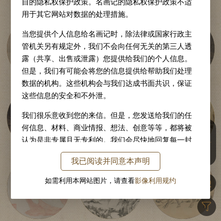
自的隐私权保护政策。名画记的隐私权保护政策不适
用于其它网站对数据的处理措施。
当您提供个人信息给名画记时，除法律或国家行政主
管机关另有规定外，我们不会向任何无关的第三人透
郎世宁
周昉
董源
露（共享、出售或泄露）您提供给我们的个人信息。
但是，我们有可能会将您的信息提供给帮助我们处理
数据的机构。这些机构会与我们达成书面共识，保证
这些信息的安全和不外泄。
我们很乐意收到您的来信。但是，您发送给我们的任
马远
黄公望
査士标
年
何信息、材料、商业情报、想法、创意等等，都将被
代
认为是非专属且无专利的。我们会尽快地回复每一封
人
等待回答的电子邮件。您的来信和电子邮件地址会有
气
我已阅读并同意本声明
可能被转发到我院的相关部门。故宫博物院的各个专
责部门会有选择地从中存档部分信息。
如需利用本网站图片，请查看
影像利用规约
文徵明
王原祁
杨晋
版权声明