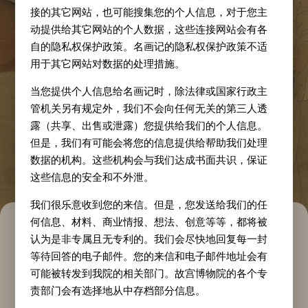
接的其它网站，也可能搜集您的个人信息，对于您主
动提供给其它网站的个人数据，这些连接网站会有各
自的隐私权保护政策。名画记的隐私权保护政策不适
用于其它网站对数据的处理措施。
当您提供个人信息给名画记时，除法律或国家行政主
管机关另有规定外，我们不会向任何无关的第三人透
露（共享、出售或泄露）您提供给我们的个人信息。
但是，我们有可能会将您的信息提供给帮助我们处理
数据的机构。这些机构会与我们达成书面共识，保证
这些信息的安全和不外泄。
我们很乐意收到您的来信。但是，您发送给我们的任
何信息、材料、商业情报、想法、创意等等，都将被
任仁发出圉图卷
认为是非专属且无专利的。我们会尽快地回复每一封
等待回答的电子邮件。您的来信和电子邮件地址会有
作家
年代
类别
可能被转发到我院的相关部门。故宫博物院的各个专
任仁发
元代
设色
责部门会有选择地从中存档部分信息。
质地
纵
横