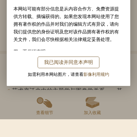
家，曾先后主持修治浙西吴松江、大都（今北
本网站可能有部分信息是从内容合作方、免费资源提
京）通惠河等工程，并有水利工程著作传世。他
供方转载、摘编获得的。如果您发现本网站使用了您
官至浙东道宣慰副使。
拥有著作权的作品并对我们的编辑方式有异议，请向
我们提供您的身份证明及您对该作品拥有著作权的有
作家详情
关文件，我们会尽快根据相关法律规定妥善处理。
四、不保证声明
我已阅读并同意本声明
虽然故宫博物院力图提供准确的材料和内容，但我院
学术文章
并不对本网站所载的材料和信息，包括但不限于文
如需利用本网站图片，请查看
影像利用规约
本、图片、数据、观点、建议或网页等材料和内容的
《饶介〈士行帖〉》
准确性、完整性、充分性和可靠性作出保证，也不对
艺术变迁史中的主题学与图像学关系——基于中国古典绘画“渔父”母题图像分析
这些材料和内容作出任何明示或默示的，包括但不限
江翁之意：宋元文人的垂钓与垂钓工具重构
于有关权利、质量和没有计算机病毒的保证，并且明
确声明不对这些材料和内容的错误或遗漏承担责任。
查看细节
加入收藏
了解更多
我院也不就本网站上提供的任何产品、服务或信息做
出任何声明、保证或认可。所有销售的产品和服务应
受相关销售合同和条款的约束。