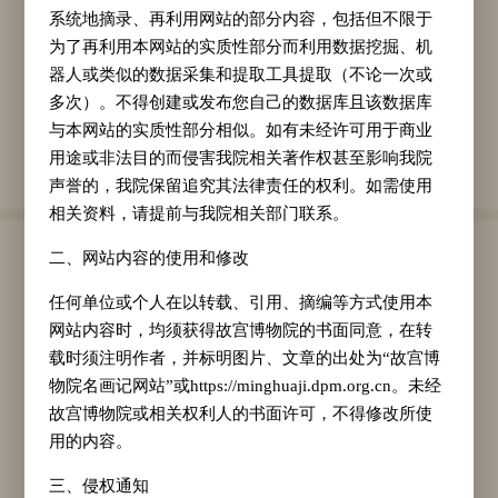
出圉图于可诗堂。月山任子明记。”“至元庚
系统地摘录、再利用网站的部分内容，包括但不限于
为了再利用本网站的实质性部分而利用数据挖掘、机
辰”即元至元十七年（1280），彼时任氏年仅二
器人或类似的数据采集和提取工具提取（不论一次或
十七岁。然而，其所绘人物与马匹造型精准生
多次）。不得创建或发布您自己的数据库且该数据库
动，线条勾勒工整且富有表现力，敷色精妙，层
与本网站的实质性部分相似。如有未经许可用于商业
用途或非法目的而侵害我院相关著作权甚至影响我院
次丰富多变，足见其深厚的绘画功底。
声誉的，我院保留追究其法律责任的权利。如需使用
相关资料，请提前与我院相关部门联系。
二、网站内容的使用和修改
作家任仁发
任何单位或个人在以转载、引用、摘编等方式使用本
任仁发
（1254—1327年），字子明，号月山
网站内容时，均须获得故宫博物院的书面同意，在转
道人，其先祖为邳县（今属江苏省）人，后迁居
载时须注明作者，并标明图片、文章的出处为“故宫博
物院名画记网站”或https://minghuaji.dpm.org.cn。未经
松江（今属上海）。擅长书法、绘画，画马尤其
故宫博物院或相关权利人的书面许可，不得修改所使
出色，曾奉敕画御苑马厩中的名马，得到皇帝的
用的内容。
赏识。此外
任仁发
还是一位很有成就的水利专
三、侵权通知