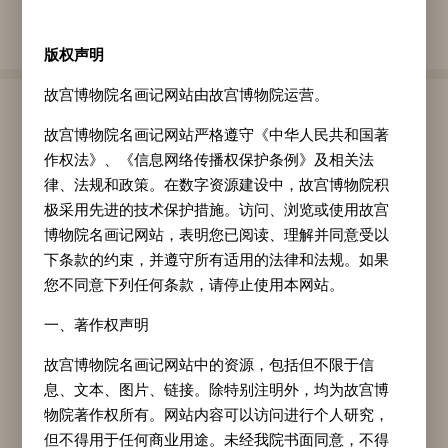
绢本
34.2
cm
201.9
cm
版权声明
故宫博物院名画记网站由故宫博物院运营。
作品介绍
故宫博物院名画记网站严格遵守《中华人民共和国著
作权法》、《信息网络传播权保护条例》及相关法
此图卷是元代水利专家兼画家任仁发的匠心之
律、法规和政策。在数字资源建设中，故宫博物院积
作。任仁发，字子明，号月山道人，于人物画与
极采用先进的技术保护措施。访问、浏览或使用故宫
鞍马画领域造诣颇深。此图描绘了马匹刚从马厩
博物院名画记网站，表明您已阅读、理解并同意受以
下条款的约束，并遵守所有适用的法律和法规。如果
中放出的情景，画面中的马匹，无论是被人牵
您不同意下列任何条款，请停止使用本网站。
行，还是独自悠然缓行，皆呈现出闲散、放松之
一、著作权声明
态。图中三位圉人，从其身着统一规整的衣冠推
断，当为官府中专门负责育马之人。图中那些膘
故宫博物院名画记网站中的资源，包括但不限于信
息、文本、图片、链接。除特别注明外，均为故宫博
肥体壮的马匹，无疑是享有优渥待遇的官马。画
物院著作权所有。网站内容可以访问进行个人研究，
卷左上方有作者自题：“至元庚辰春望三日，作
但不得用于任何商业用途。未经我院书面同意，不得