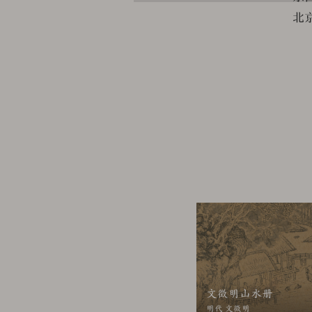
北
版权声明
故宫博物院名画记网站
故宫博物院名画记网站
策。在数字资源建设中，故
读、理解并同意受以下条款
一、著作权声明
故宫博物院名画记网站
有。网站内容可以访问进行
内容，包括但不限于为了再
文徵明山水册
或多次）。不得创建或发布
明代 文徵明