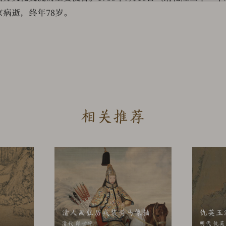
京病逝，终年78岁。
由故宫博物院运营。
严格遵守《中华人民共和国著作权法》、《信息网络传播权保护
相关推荐
宫博物院积极采用先进的技术保护措施。访问、浏览或使用故宫
的约束，并遵守所有适用的法律和法规。如果您不同意下列任何
中的资源，包括但不限于信息、文本、图片、链接。除特别注明
个人研究，但不得用于任何商业用途。未经我院书面同意，不得
利用本网站的实质性部分而利用数据挖掘、机器人或类似的数据
清人画弘历戎装骑马像轴
仇英玉
您自己的数据库且该数据库与本网站的实质性部分相似。如有未
清代 郎世宁
明代 仇英