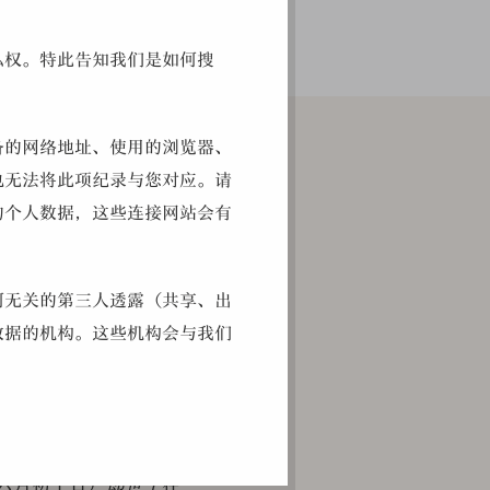
私权。特此告知我们是如何搜
备的网络地址、使用的浏览器、
也无法将此项纪录与您对应。请
的个人数据，这些连接网站会有
奥内（Giuseppe
欧洲基督教下属的宗教组织
何无关的第三人透露（共享、出
开欧洲来到东方，次年
数据的机构。这些机构会与我们
宫廷供职，开始了他
画了多幅表现当时重
将欧洲的焦点透视画
创意等等，都将被认为是非专属
《视学》，成为当时
可能被转发到我院的相关部门。
年六月初十日）
郎世宁
在