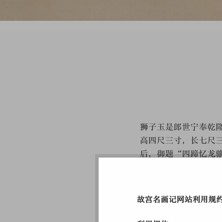
1
狮子玉是郎世宁奉乾
高四尺三寸，长七尺
后，御题“四蹄忆龙
武气势，又有龙鸣狮
（1741），赴河北
故宫名画记网站利用规