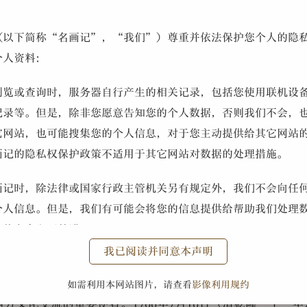
（以下简称“名画记”，“我们”）尊重并依法保护您个人的隐
个人资料：
浏览或查询时，服务器自行产生的相关记录，包括您使用联机设
信息
记录等。但是，除非您愿意告知您的个人数据，否则我们不会，
作家郎世宁简介
它网站，也可能搜集您的个人信息，对于您主动提供给其它网站
画记的隐私权保护政策不适用于其它网站对数据的处理措施。
世宁
（1688—1766年），意大利米兰人，原名朱塞佩·伽斯底里
astiglione），青年时期受到系统的绘画训练，后来加入了
画记时，除法律或国家行政主管机关另有规定外，我们不会向任
稣会，并于1714年（清·康熙五十三年）以传教士的身份离
个人信息。但是，我们有可能会将您的信息提供给帮助我们处理
达澳门，起汉名
郎世宁
，继而北上京师，随即于康熙末期进入
息的安全和不外泄。
达数十年的中国宫廷艺术家的生涯。
郎世宁
在清宫廷内为皇帝
我已阅读并同意本声明
事件的历史画，以及众多的人物肖像、走兽、花鸟画作品，还
信。但是，您发送给我们的任何信息、材料、商业情报、想法、
介绍到中国，协助中国学者年希尧完成了叙述这一画法的著作
回复每一封等待回答的电子邮件。您的来信和电子邮件地址会有
如需利用本网站图片，请查看
影像利用规约
西方文化交流的重要使者。1766年7月16日（清乾隆三十一
会有选择地从中存档部分信息。