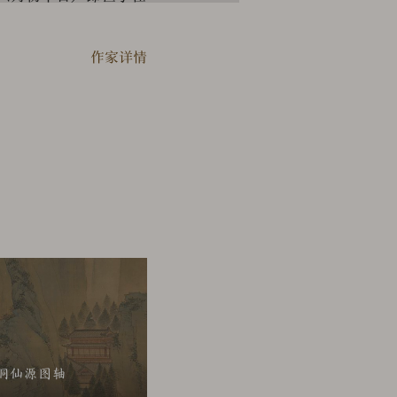
作家详情
条例》及相关法律、法规和政
博物院名画记网站，表明您已阅
条款，请停止使用本网站。
外，均为故宫博物院著作权所
系统地摘录、再利用网站的部分
采集和提取工具提取（不论一次
洞仙源图轴
经许可用于商业用途或非法目的