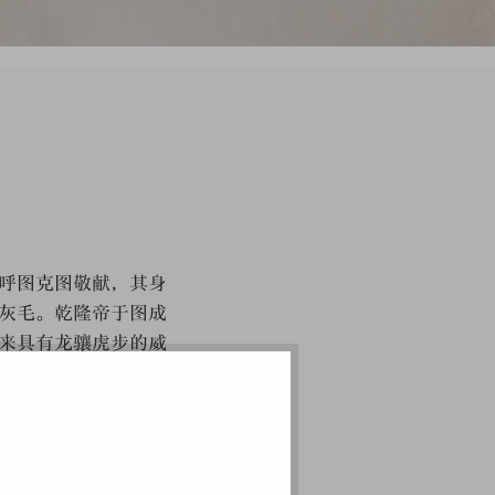
呼图克图敬献，其身
灰毛。乾隆帝于图成
来具有龙骧虎步的威
，在乾隆六年