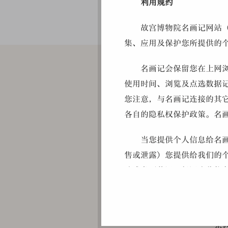
利用规约
故宫博物院名画记网站
集、应用及保护您所提供的
名画记会保留您在上网
使用时间、浏览及点选数据
您注意，与名画记连接的其
各自的隐私权保护政策。名
郎
C
当您提供个人信息给名
耶
售或泄露）您提供给我们的
抵
达成书面共识，保证这些信
长
大
我们很乐意收到您的来
法
且无专利的。我们会尽快地
东
故宫博物院的各个专责部门