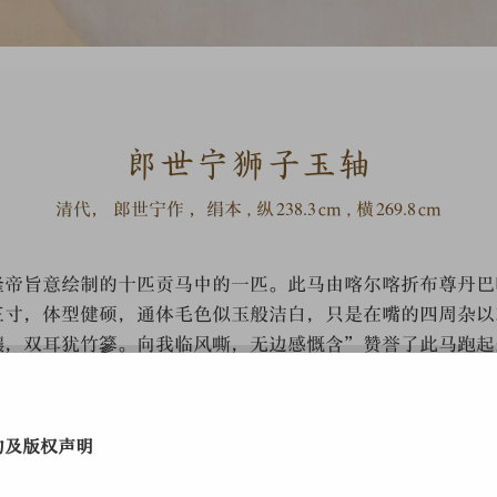
郎世宁狮子玉轴
238.3
269.8
清代，
郎世宁
作 ，绢本 , 纵
cm , 横
cm
隆帝旨意绘制的十匹贡马中的一匹。此马由喀尔喀折布尊丹巴
三寸，体型健硕，通体毛色似玉般洁白，只是在嘴的四周杂以
骧，双耳犹竹篸。向我临风嘶，无边感慨含”赞誉了此马跑起
吼的霸气，故将其命名为“狮子玉”。乾隆帝对此马非常喜爱
承德木兰秋猕时，便骑乘此马。
约及版权声明
查看细节
加入收藏