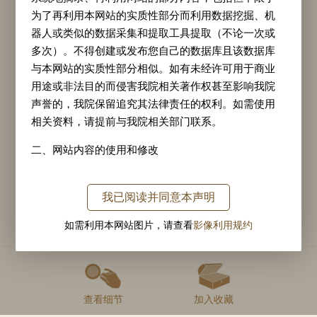
为了再利用本网站的实质性部分而利用数据挖掘、机
作家弘历
器人或类似的数据采集和提取工具提取（不论一次或
多次）。不得创建或发布您自己的数据库且该数据库
爱新觉罗·弘历
（1711年9月25日—1799年2月7
与本网站的实质性部分相似。如有未经许可用于商业
日），清朝第六位皇帝，定都北京之后的第四位
用途或非法目的而侵害我院相关著作权甚至影响我院
声誉的，我院保留追究其法律责任的权利。如需使用
皇帝。年号“
乾隆
”，寓意“天道昌隆”。在位六十
相关资料，请提前与我院相关部门联系。
年，禅位后又继续训政，实际行使最高权力长达
二、网站内容的使用和修改
六十三年零四个月，是中国历史上实际执掌国家
最高权力时间最长的皇帝，也是最长寿的皇帝。
任何单位或个人在以转载、引用、摘编等方式使用本
网站内容时，均须获得故宫博物院的书面同意，在转
我已阅读并同意本声明
作家详情
载时须注明作者，并标明图片、文章的出处为“故宫博
如需利用本网站图片，请查看
影像利用规约
物院名画记网站”或https://minghuaji.dpm.org.cn。未经
故宫博物院或相关权利人的书面许可，不得修改所使
用的内容。
相关推荐
三、侵权通知
查看细节
加入收藏