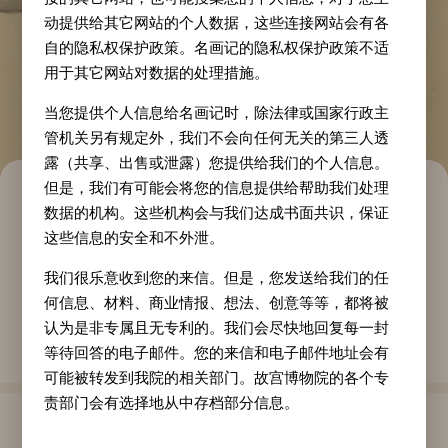
动提供给其它网站的个人数据，这些连接网站会有各
自的隐私权保护政策。名画记的隐私权保护政策不适
用于其它网站对数据的处理措施。
当您提供个人信息给名画记时，除法律或国家行政主
管机关另有规定外，我们不会向任何无关的第三人透
露（共享、出售或泄露）您提供给我们的个人信息。
但是，我们有可能会将您的信息提供给帮助我们处理
弘历阚虎骝图卷
数据的机构。这些机构会与我们达成书面共识，保证
这些信息的安全和不外泄。
作家
年代
类别
弘历
清代
我们很乐意收到您的来信。但是，您发送给我们的任
何信息、材料、商业情报、想法、创意等等，都将被
质地
纵
横
纸本
35.4
cm
100
cm
认为是非专属且无专利的。我们会尽快地回复每一封
等待回答的电子邮件。您的来信和电子邮件地址会有
可能被转发到我院的相关部门。故宫博物院的各个专
责部门会有选择地从中存档部分信息。
作品介绍