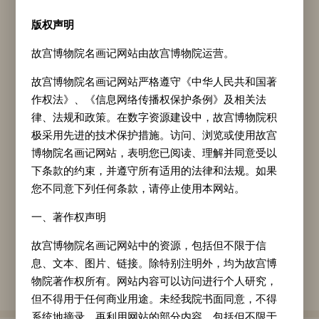
此图是乾隆帝于乾隆十八年（1753）所绘。他
版权声明
在卷尾自题中言明绘此图的缘起：“旧时所御良
故宫博物院名画记网站由故宫博物院运营。
马三，今唯阚虎骝独存，老不胜驰驱，命育之南
故宫博物院名画记网站严格遵守《中华人民共和国著
苑。圉人牵以来，戢前顾恋如不舍，畜有若是，
作权法》、《信息网络传播权保护条例》及相关法
信乎其称良也。以视食人之食而不知报者远矣，
律、法规和政策。在数字资源建设中，故宫博物院积
极采用先进的技术保护措施。访问、浏览或使用故宫
因写其形。”乾隆帝绘此马时距离郎世宁所绘已
博物院名画记网站，表明您已阅读、理解并同意受以
有十年，马“老不胜驰驱”，被圈养在南苑的皇家
下条款的约束，并遵守所有适用的法律和法规。如果
牧场。但是它作为具有优良品质的马，表现出对
您不同意下列任何条款，请停止使用本网站。
主人的依恋令乾隆帝十分感动，在乾隆帝眼中它
一、著作权声明
依然风采如旧，因此他在画卷的引首处题“雄姿
故宫博物院名画记网站中的资源，包括但不限于信
如昨”加以赞誉。全图以墨笔刻画，与郎世宁工
息、文本、图片、链接。除特别注明外，均为故宫博
笔设色画有异曲同工之妙。
物院著作权所有。网站内容可以访问进行个人研究，
但不得用于任何商业用途。未经我院书面同意，不得
系统地摘录、再利用网站的部分内容，包括但不限于