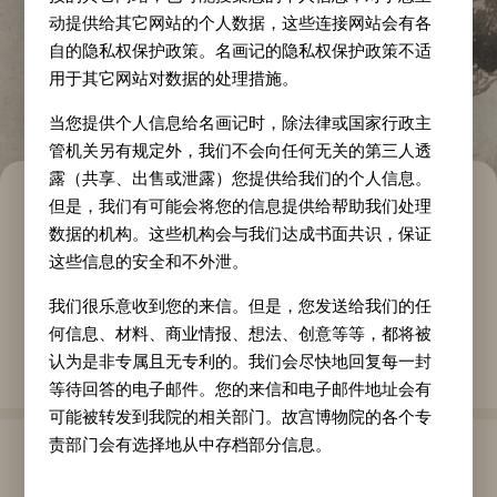
动提供给其它网站的个人数据，这些连接网站会有各
自的隐私权保护政策。名画记的隐私权保护政策不适
用于其它网站对数据的处理措施。
当您提供个人信息给名画记时，除法律或国家行政主
管机关另有规定外，我们不会向任何无关的第三人透
露（共享、出售或泄露）您提供给我们的个人信息。
周之冕竹石雄鸡图轴
但是，我们有可能会将您的信息提供给帮助我们处理
数据的机构。这些机构会与我们达成书面共识，保证
这些信息的安全和不外泄。
作家
年代
类别
周之冕
明代
我们很乐意收到您的来信。但是，您发送给我们的任
纵
横
何信息、材料、商业情报、想法、创意等等，都将被
质地
158
cm
47.2
cm
认为是非专属且无专利的。我们会尽快地回复每一封
等待回答的电子邮件。您的来信和电子邮件地址会有
可能被转发到我院的相关部门。故宫博物院的各个专
责部门会有选择地从中存档部分信息。
作品介绍