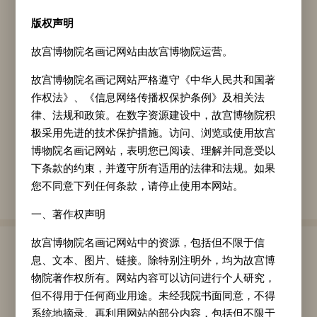
图中描绘了一只雄鸡在竹林间的草坡上觅
版权声明
食的场景。此画采用水墨写意法，用笔简练而富
故宫博物院名画记网站由故宫博物院运营。
有书法韵味。雄鸡的笔墨干湿并用，墨色变化丰
故宫博物院名画记网站严格遵守《中华人民共和国著
富，尾羽时见中侧并用的飞白之笔，羽毛的层次
作权法》、《信息网络传播权保护条例》及相关法
清晰，展现了“墨分五色”的墨法精髓。
律、法规和政策。在数字资源建设中，故宫博物院积
本幅自识：“壬寅上元周之冕戏墨。”钤“周
极采用先进的技术保护措施。访问、浏览或使用故宫
之冕印”“服卿”二印。另有“笔研精良人生一
博物院名画记网站，表明您已阅读、理解并同意受以
下条款的约束，并遵守所有适用的法律和法规。如果
乐”“子受秘玩”二印。
您不同意下列任何条款，请停止使用本网站。
撰稿人：杨博然
一、著作权声明
故宫博物院名画记网站中的资源，包括但不限于信
作家周之冕
息、文本、图片、链接。除特别注明外，均为故宫博
物院著作权所有。网站内容可以访问进行个人研究，
周之冕（生卒年不详），活动于明代中、后
但不得用于任何商业用途。未经我院书面同意，不得
期，字服卿，号少谷，长洲(今江苏苏州)人。专
系统地摘录、再利用网站的部分内容，包括但不限于