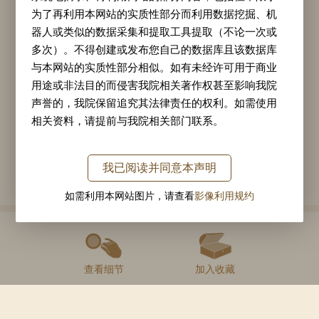
为了再利用本网站的实质性部分而利用数据挖掘、机
擅花鸟画，家中饲养禽鸟，以求在画中得其神韵
器人或类似的数据采集和提取工具提取（不论一次或
和形态。花卉则采陈淳、陆治之长，兼工带写，
多次）。不得创建或发布您自己的数据库且该数据库
设色鲜妍，自成一家。周之冕与同时代的苏州画
与本网站的实质性部分相似。如有未经许可用于商业
用途或非法目的而侵害我院相关著作权甚至影响我院
家们开创了勾花点叶派，在花鸟画坛上影响了明
声誉的，我院保留追究其法律责任的权利。如需使用
末及清代的笔墨风格。
相关资料，请提前与我院相关部门联系。
二、网站内容的使用和修改
我已阅读并同意本声明
作家详情
任何单位或个人在以转载、引用、摘编等方式使用本
网站内容时，均须获得故宫博物院的书面同意，在转
如需利用本网站图片，请查看
影像利用规约
载时须注明作者，并标明图片、文章的出处为“故宫博
物院名画记网站”或https://minghuaji.dpm.org.cn。未经
相关推荐
故宫博物院或相关权利人的书面许可，不得修改所使
用的内容。
查看细节
加入收藏
三、侵权通知