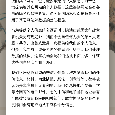
接的其它网站，也可能搜集您的个人信息，对于您主
动提供给其它网站的个人数据，这些连接网站会有各
自的隐私权保护政策。名画记的隐私权保护政策不适
用于其它网站对数据的处理措施。
当您提供个人信息给名画记时，除法律或国家行政主
管机关另有规定外，我们不会向任何无关的第三人透
露（共享、出售或泄露）您提供给我们的个人信息。
但是，我们有可能会将您的信息提供给帮助我们处理
数据的机构。这些机构会与我们达成书面共识，保证
任颐风尘三侠图轴
这些信息的安全和不外泄。
我们很乐意收到您的来信。但是，您发送给我们的任
作家
年代
类别
何信息、材料、商业情报、想法、创意等等，都将被
任颐
清代
认为是非专属且无专利的。我们会尽快地回复每一封
质地
纵
横
等待回答的电子邮件。您的来信和电子邮件地址会有
纸本
148.5
cm
66
cm
可能被转发到我院的相关部门。故宫博物院的各个专
责部门会有选择地从中存档部分信息。