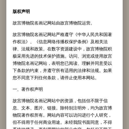
作品介绍
版权声明
“风尘三侠”是依据唐代传奇小说《虬髯客传》之
故宫博物院名画记网站由故宫博物院运营。
故事而流传于世的传奇组合，其成员为隋末唐初
故宫博物院名画记网站严格遵守《中华人民共和国著
的三位英雄豪杰，即赤髯如虬、性格豪爽的虬髯
作权法》、《信息网络传播权保护条例》及相关法
客（本名张仲坚），具有卓越智谋与胆识的军事
律、法规和政策。在数字资源建设中，故宫博物院积
极采用先进的技术保护措施。访问、浏览或使用故宫
家李靖，以及慧眼识人、机智果敢的红拂女。三
博物院名画记网站，表明您已阅读、理解并同意受以
人因志同道合而结为挚友，一同闯荡江湖。图中
下条款的约束，并遵守所有适用的法律和法规。如果
虬髯客骑的是黑色的蹇驴，即跛足之驴，此细节
您不同意下列任何条款，请停止使用本网站。
尽显其不拘小节、豪放不羁的个性特征；李靖与
一、著作权声明
红拂女夫妇，身着同款披风，均骑的是体型高
故宫博物院名画记网站中的资源，包括但不限于信
大、肩胛宽厚的白马，尽显英姿飒爽之态。虬髯
息、文本、图片、链接。除特别注明外，均为故宫博
客、李靖、红拂女三人出身于不同阶层，最终皆
物院著作权所有。网站内容可以访问进行个人研究，
但不得用于任何商业用途。未经我院书面同意，不得
以侠义精神为指引，在世间留下了一段传奇故