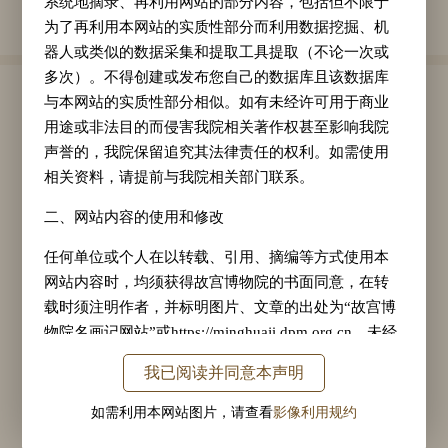
系统地摘录、再利用网站的部分内容，包括但不限于
事。
为了再利用本网站的实质性部分而利用数据挖掘、机
器人或类似的数据采集和提取工具提取（不论一次或
多次）。不得创建或发布您自己的数据库且该数据库
作家任颐
与本网站的实质性部分相似。如有未经许可用于商业
用途或非法目的而侵害我院相关著作权甚至影响我院
任颐（1840—1896年），初名润，字小楼、伯
声誉的，我院保留追究其法律责任的权利。如需使用
相关资料，请提前与我院相关部门联系。
年，浙江绍兴人，寓居上海，以卖画为生。擅长
人物、肖像、花鸟、山水画。其绘画除继承民间
二、网站内容的使用和修改
及传统文人画，融汇陈洪绶、陈淳、徐渭诸家之
任何单位或个人在以转载、引用、摘编等方式使用本
长外，还吸收了西画速写、设色诸法，形成丰姿
网站内容时，均须获得故宫博物院的书面同意，在转
载时须注明作者，并标明图片、文章的出处为“故宫博
多彩，新颖生动的独特画风，具有雅俗共赏的艺
物院名画记网站”或https://minghuaji.dpm.org.cn。未经
术趣味和鲜明的时代气息。与任熊、任熏、任预
故宫博物院或相关权利人的书面许可，不得修改所使
我已阅读并同意本声明
并称为“海上四任”。
用的内容。
如需利用本网站图片，请查看
影像利用规约
三、侵权通知
作家详情